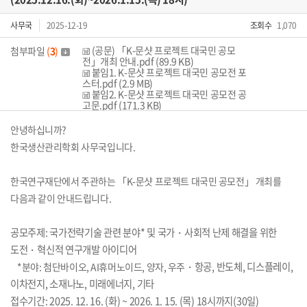
사무국
2025-12-19
조회수
1,070
(공문) 「K-문샷 프로젝트 대국민 공모
첨부파일
(
3
)
전」개최 안내.pdf (89.9 KB)
붙임1. K-문샷 프로젝트 대국민 공모전 포
스터.pdf (2.9 MB)
붙임2. K-문샷 프로젝트 대국민 공모전 공
고문.pdf (171.3 KB)
안녕하십니까?
한국생산관리학회 사무국입니다.
한국연구재단에서 주관하는 「K-문샷 프로젝트 대국민 공모전」 개최를
다음과 같이 안내드립니다.
공모주제: 국가전략기술 관련 분야* 및 국가・사회적 난제 해결을 위한
도전
・혁신적 연구개발 아이디어
・항공, 반도체, 디스플레이,
*분야: 첨단바이오, AI휴머노이드, 양자, 우주
이차전지, 소재나노, 미래에너지, 기타
접수기간: 2025. 12. 16. (화) ~ 2026. 1. 15. (목) 18시까지(30일)