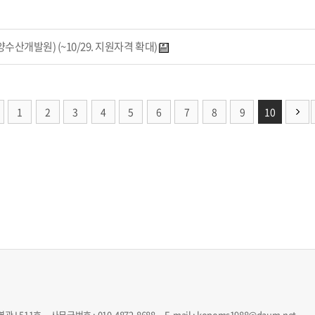
산개발원) (~10/29. 지원자격 확대)
1
2
3
4
5
6
7
8
9
10
511호 사무국번호 : 010-4872-8688 E-mail : kopoms1988@daum.net