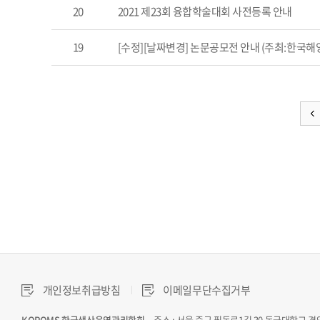
20
2021 제23회 융합학술대회 사전등록 안내
19
[수정][날짜변경] 논문공모전 안내 (주최:한국해양수
개인정보취급방침
이메일무단수집거부
KOPOMS 한국생산운영관리학회
주소 : 서울 중구 필동로1길 30 동국대학교 경영관 L