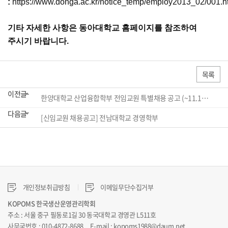
:
https://www.donga.ac.kr/notice_temp/employ2013_02/001.h
기타 자세한 사항은 동아대학교 홈페이지를 참조하여
주시기 바랍니다.
목록
이전글
한양대학교 산업융합학부 전임교원 특별채용 공고 (~11.12) 2022.3.1. 임용
다음글
[신임교원 채용공고] 전남대학교 경영학부
개인정보취급방침
이메일무단수집거부
KOPOMS 한국생산운영관리학회
주소 : 서울 중구 필동로1길 30 동국대학교 경영관 L511호
사무국번호 : 010-4872-8688 E-mail : kopoms1988@daum.net